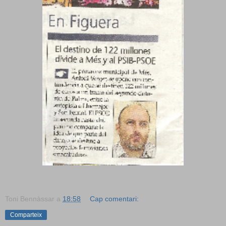
Toni Bennàssar
a
18:58
Cap comentari:
Comparteix