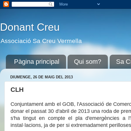
Donant Creu
Associació Sa Creu Vermella
Pàgina principal
Qui som?
Sa C
DIUMENGE, 26 DE MAIG DEL 2013
CLH
Conjuntament amb el GOB, l'Associació de Comercian
donar el passat 30 d'abril de 2013 una roda de pre
s'ha tingut en compte el pla d'emergències a l
instal·lacions, ja de per si extremadament perilloses