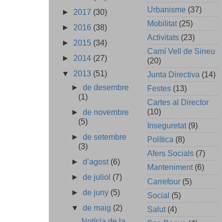
Urbanisme
(37)
►
2017
(30)
Mobilitat
(25)
►
2016
(38)
Activitats
(23)
►
2015
(34)
Camí Vell de Sineu
►
2014
(27)
(20)
▼
2013
(51)
Junta Directiva
(14)
►
de desembre
Festes
(13)
(1)
Cartes al Director
(10)
►
de novembre
(5)
Inseguretat
(9)
►
de setembre
Política
(8)
(3)
Afers Socials
(7)
►
d’agost
(6)
Manteniment
(6)
►
de juliol
(7)
Carrefour
(5)
►
de juny
(5)
Social
(5)
▼
de maig
(2)
Salut
(4)
Notícia de la