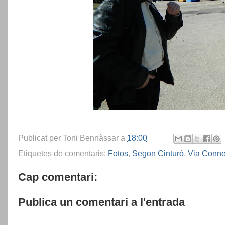
Publicat per
Toni Bennàssar
a
18:00
Etiquetes de comentaris:
Fotos
,
Segon Cinturó
,
Via Conne
Cap comentari:
Publica un comentari a l'entrada