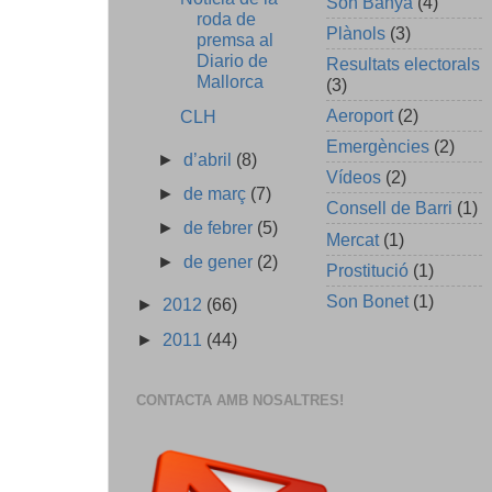
Son Banya
(4)
roda de
Plànols
(3)
premsa al
Diario de
Resultats electorals
Mallorca
(3)
Aeroport
(2)
CLH
Emergències
(2)
►
d’abril
(8)
Vídeos
(2)
►
de març
(7)
Consell de Barri
(1)
►
de febrer
(5)
Mercat
(1)
►
de gener
(2)
Prostitució
(1)
Son Bonet
(1)
►
2012
(66)
►
2011
(44)
CONTACTA AMB NOSALTRES!