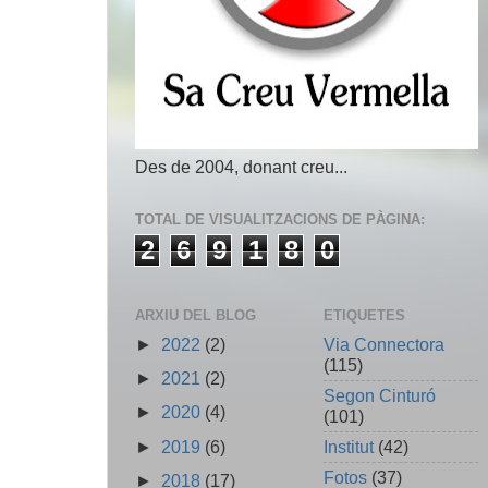
Des de 2004, donant creu...
TOTAL DE VISUALITZACIONS DE PÀGINA:
2
6
9
1
8
0
ARXIU DEL BLOG
ETIQUETES
►
2022
(2)
Via Connectora
(115)
►
2021
(2)
Segon Cinturó
►
2020
(4)
(101)
►
2019
(6)
Institut
(42)
Fotos
(37)
►
2018
(17)