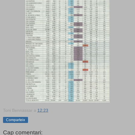
Toni Bennàssar
a
12:23
Comparteix
Cap comentari: