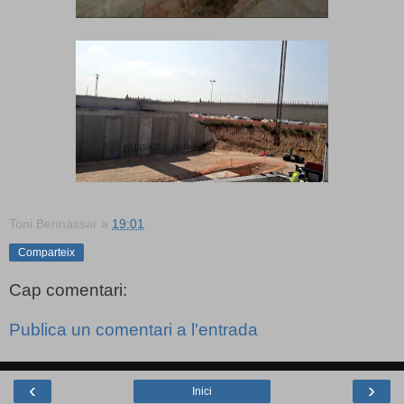
Toni Bennàssar
a
19:01
Comparteix
Cap comentari:
Publica un comentari a l'entrada
‹
›
Inici