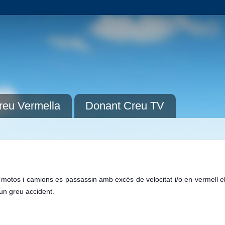
reu Vermella
Donant Creu TV
 motos i camions es passassin amb excés de velocitat i/o en vermell e
 un greu accident.