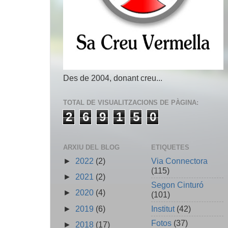
Des de 2004, donant creu...
TOTAL DE VISUALITZACIONS DE PÀGINA:
2
6
9
1
5
0
ARXIU DEL BLOG
ETIQUETES
►
2022
(2)
Via Connectora
(115)
►
2021
(2)
Segon Cinturó
►
2020
(4)
(101)
►
2019
(6)
Institut
(42)
Fotos
(37)
►
2018
(17)