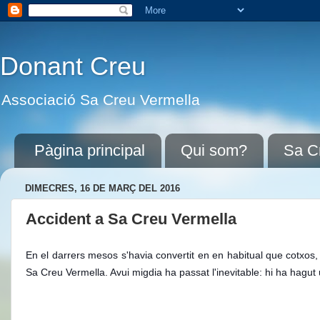
Donant Creu
Associació Sa Creu Vermella
Pàgina principal
Qui som?
Sa C
DIMECRES, 16 DE MARÇ DEL 2016
Accident a Sa Creu Vermella
En el darrers mesos s'havia convertit en en habitual que cotxos,
Sa Creu Vermella. Avui migdia ha passat l'inevitable: hi ha hagut