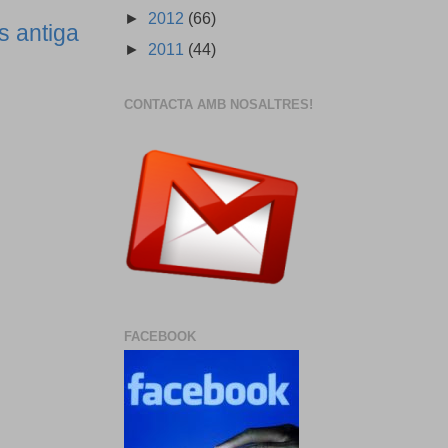
►
2012
(66)
s antiga
►
2011
(44)
CONTACTA AMB NOSALTRES!
FACEBOOK