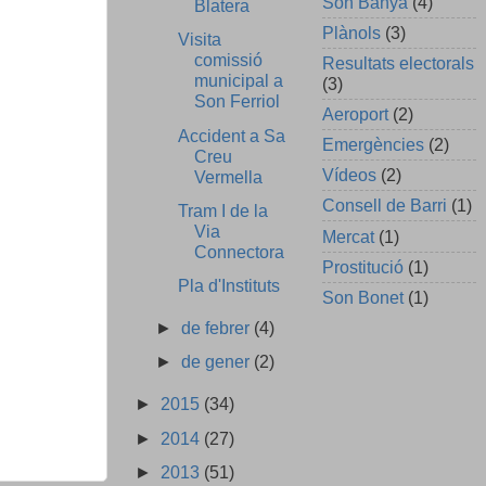
Son Banya
(4)
Blatera
Plànols
(3)
Visita
comissió
Resultats electorals
municipal a
(3)
Son Ferriol
Aeroport
(2)
Accident a Sa
Emergències
(2)
Creu
Vídeos
(2)
Vermella
Consell de Barri
(1)
Tram I de la
Via
Mercat
(1)
Connectora
Prostitució
(1)
Pla d'Instituts
Son Bonet
(1)
►
de febrer
(4)
►
de gener
(2)
►
2015
(34)
►
2014
(27)
►
2013
(51)