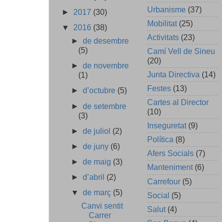
Urbanisme
(37)
►
2017
(30)
Mobilitat
(25)
▼
2016
(38)
Activitats
(23)
►
de desembre
(5)
Camí Vell de Sineu
(20)
►
de novembre
Junta Directiva
(14)
(1)
Festes
(13)
►
d’octubre
(5)
Cartes al Director
►
de setembre
(10)
(3)
Inseguretat
(9)
►
de juliol
(2)
Política
(8)
►
de juny
(6)
Afers Socials
(7)
►
de maig
(3)
Manteniment
(6)
►
d’abril
(2)
Carrefour
(5)
▼
de març
(5)
Social
(5)
Canvi sentit
Salut
(4)
Carrer