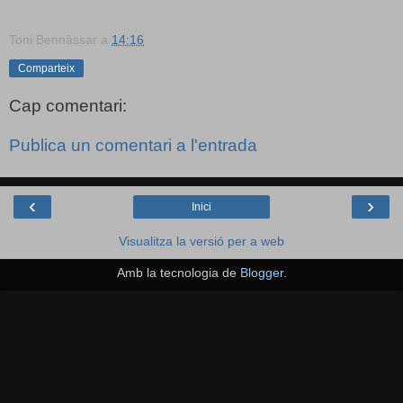
Toni Bennàssar
a
14:16
Comparteix
Cap comentari:
Publica un comentari a l'entrada
‹
›
Inici
Visualitza la versió per a web
Amb la tecnologia de
Blogger
.